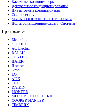
Кассетные кондиционеры
Центральное кондиционирование
Инверторные кондиционеры
Сплит-системы
МУЛЬТИЗОНАЛЬНЫЕ СИСТЕМЫ
Полупромышленные Сплит- Системы
Производители
Electrolux
SCOOLE
AC Electric
BALLU
CENTEK
HAIER
Hisense
Gree
LG
AUX
TCL
DAIKIN
PIONEER
MITSUBISHI ELECTRIC
COOPER HANTER
TIMBERK