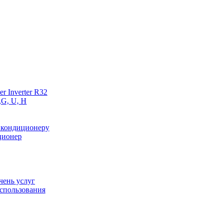
r Inverter R32
,G, U, Н
 кондиционеру
ционер
чень услуг
спользования