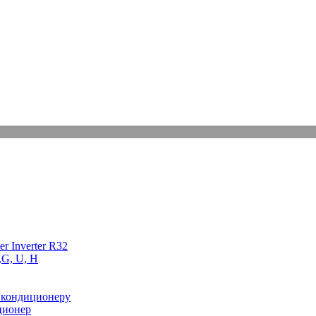
r Inverter R32
,G, U, Н
 кондиционеру
ционер