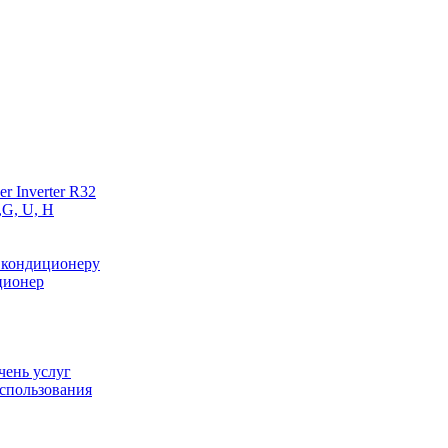
r Inverter R32
,G, U, Н
 кондиционеру
ционер
чень услуг
спользования