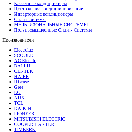
Кассетные кондиционеры
Центральное кондиционирование
Инверторные кондиционеры
Сплит-системы
МУЛЬТИЗОНАЛЬНЫЕ СИСТЕМЫ
Полупромышленные Сплит- Системы
Производители
Electrolux
SCOOLE
AC Electric
BALLU
CENTEK
HAIER
Hisense
Gree
LG
AUX
TCL
DAIKIN
PIONEER
MITSUBISHI ELECTRIC
COOPER HANTER
TIMBERK