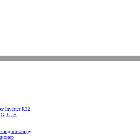
r Inverter R32
,G, U, Н
 кондиционеру
ционер